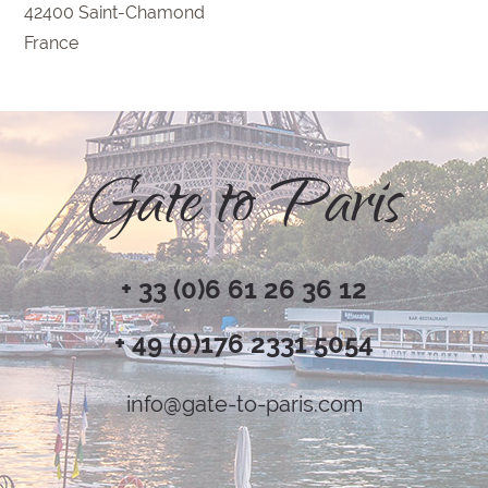
42400 Saint-Chamond
France
Gate to Paris
+ 33 (0)6 61 26 36 12
+ 49 (0)176 2331 5054
info@gate-to-paris.com